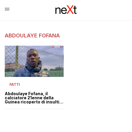
ABDOULAYE FOFANA
FATTI
Abdoulaye Fofana, il
calciatore 21enne della
Guinea ricoperto di insulti
razzisti durante una partita
a Foggia