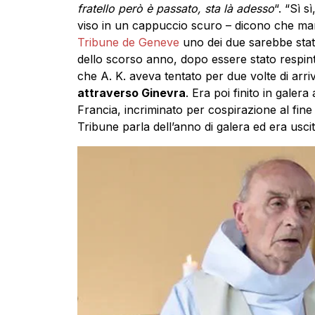
fratello però è passato, sta là adesso
“. “Sì s
viso in un cappuccio scuro – dicono che man
Tribune de Geneve
uno dei due sarebbe stato
dello scorso anno, dopo essere stato respinto
che A. K. aveva tentato per due volte di arriv
attraverso Ginevra
. Era poi finito in galera
Francia, incriminato per cospirazione al fine 
Tribune parla dell’anno di galera ed era usci