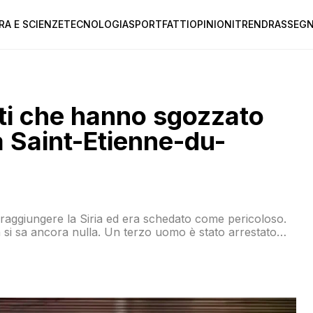
RA E SCIENZE
TECNOLOGIA
SPORT
FATTI
OPINIONI
TREND
RASSEGN
sti che hanno sgozzato
 Saint-Etienne-du-
i raggiungere la Siria ed era schedato come pericoloso.
on si sa ancora nulla. Un terzo uomo è stato arrestato