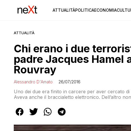
ATTUALITÀ
POLITICA
ECONOMIA
CULTU
ATTUALITÀ
Chi erano i due terrori
padre Jacques Hamel a
Rouvray
Alessandro D'Amato
26/07/2016
Uno dei due era finito in carcere per aver cercato d
Aveva anche il braccialetto elettronico. Dell’altro n
dalla polizia francese