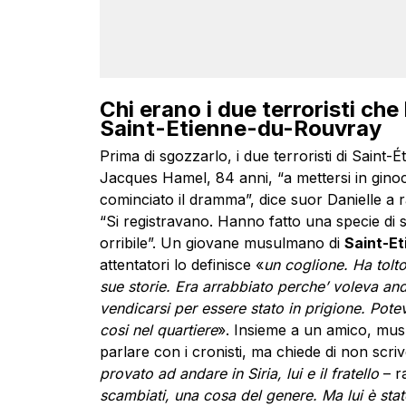
Chi erano i due terroristi ch
Saint-Etienne-du-Rouvray
Prima di sgozzarlo, i due terroristi di Sain
Jacques Hamel, 84 anni, “a mettersi in ginocch
cominciato il dramma”, dice suor Danielle a r
“Si registravano. Hanno fatto una specie di s
orribile”. Un giovane musulmano di
Saint-Et
attentatori lo definisce «
un coglione. Ha tolto
sue storie. Era arrabbiato perche’ voleva and
vendicarsi per essere stato in prigione. Pote
cosi nel quartiere
». Insieme a un amico, musu
parlare con i cronisti, ma chiede di non scriv
provato ad andare in Siria, lui e il fratello
– r
scambiati, una cosa del genere. Ma lui è stato