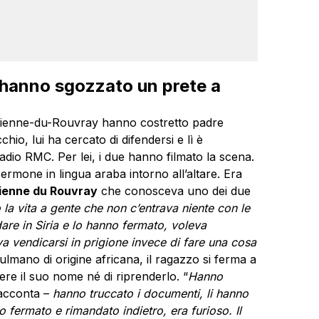
e hanno sgozzato un prete a
t-Étienne-du-Rouvray hanno costretto padre
io, lui ha cercato di difendersi e lì è
adio RMC. Per lei, i due hanno filmato la scena.
ermone in lingua araba intorno all’altare. Era
ienne du Rouvray
che conosceva uno dei due
 la vita a gente che non c’entrava niente con le
are in Siria e lo hanno fermato, voleva
va vendicarsi in prigione invece di fare una cosa
lmano di origine africana, il ragazzo si ferma a
ere il suo nome né di riprenderlo. “
Hanno
acconta –
hanno truccato i documenti, li hanno
 fermato e rimandato indietro, era furioso. Il