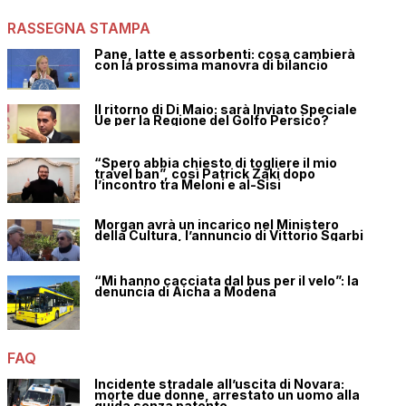
RASSEGNA STAMPA
Pane, latte e assorbenti: cosa cambierà
con la prossima manovra di bilancio
Il ritorno di Di Maio: sarà Inviato Speciale
Ue per la Regione del Golfo Persico?
“Spero abbia chiesto di togliere il mio
travel ban”, così Patrick Zaki dopo
l’incontro tra Meloni e al-Sisi
Morgan avrà un incarico nel Ministero
della Cultura, l’annuncio di Vittorio Sgarbi
“Mi hanno cacciata dal bus per il velo”: la
denuncia di Aicha a Modena
FAQ
Incidente stradale all’uscita di Novara:
morte due donne, arrestato un uomo alla
guida senza patente