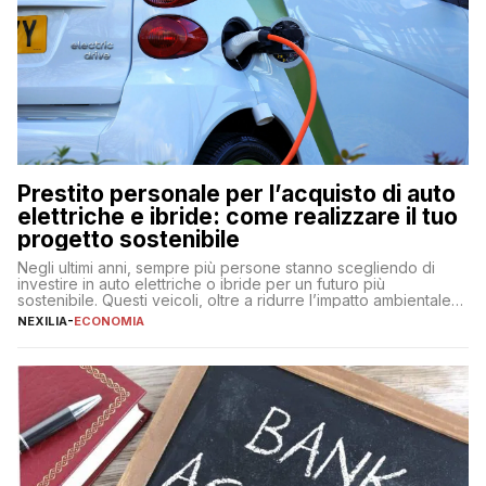
Prestito personale per l’acquisto di auto
elettriche e ibride: come realizzare il tuo
progetto sostenibile
Negli ultimi anni, sempre più persone stanno scegliendo di
investire in auto elettriche o ibride per un futuro più
sostenibile. Questi veicoli, oltre a ridurre l’impatto ambientale,
offrono vantaggi economici a lungo termine, come minori costi
NEXILIA
-
ECONOMIA
di gestione e benefici fiscali. Tuttavia, l’acquisto di un’auto
nuova rappresenta un impegno finanziario significativo. Come
fare se non […]