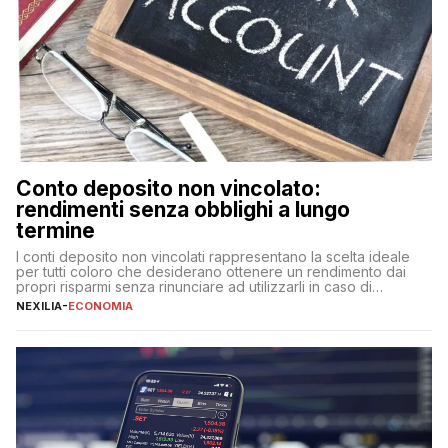
Conto deposito non vincolato:
rendimenti senza obblighi a lungo
termine
I conti deposito non vincolati rappresentano la scelta ideale
per tutti coloro che desiderano ottenere un rendimento dai
propri risparmi senza rinunciare ad utilizzarli in caso di
necessità. A differenza delle forme vincolate tradizionali,
NEXILIA
-
ECONOMIA
questa tipologia consente di accedere alle somme versate in
qualsiasi momento, offrendo un equilibrio tra sicurezza,
flessibilità e rendimento. Come funzionano […]