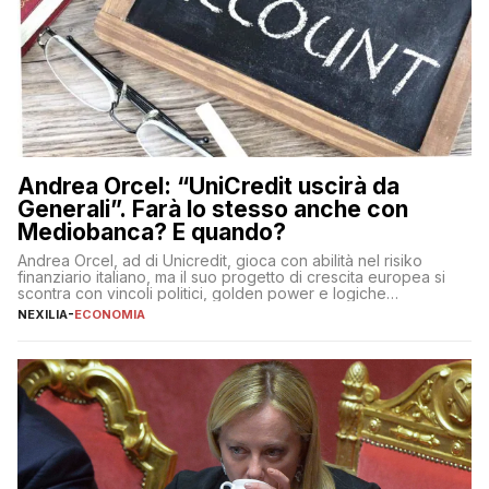
Andrea Orcel: “UniCredit uscirà da
Generali”. Farà lo stesso anche con
Mediobanca? E quando?
Andrea Orcel, ad di Unicredit, gioca con abilità nel risiko
finanziario italiano, ma il suo progetto di crescita europea si
scontra con vincoli politici, golden power e logiche
protezionistiche. Orcel e la mossa su Generali Andrea Orcel,
NEXILIA
-
ECONOMIA
ad di Unicredit, continua a sorprendere per la sua capacità di
muoversi con decisione in un contesto finanziario […]