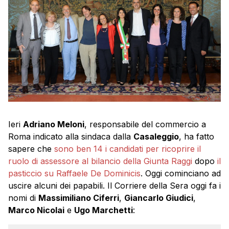
Ieri
Adriano Meloni
, responsabile del commercio a
Roma indicato alla sindaca dalla
Casaleggio
, ha fatto
sapere che
sono ben 14 i candidati per ricoprire il
ruolo di assessore al bilancio della Giunta Raggi
dopo
il
pasticcio su Raffaele De Dominicis
. Oggi cominciano ad
uscire alcuni dei papabili. Il Corriere della Sera oggi fa i
nomi di
Massimiliano Ciferri
,
Giancarlo Giudici
,
Marco Nicolai
e
Ugo Marchetti
: