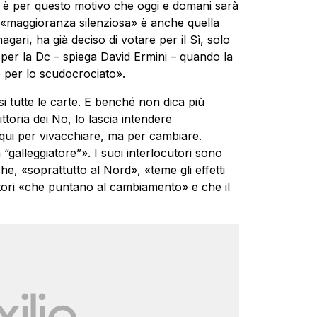
d è per questo motivo che oggi e domani sarà
la «maggioranza silenziosa» è anche quella
ari, ha già deciso di votare per il Sì, solo
per la Dc – spiega David Ermini – quando la
e per lo scudocrociato».
i tutte le carte. E benché non dica più
ttoria dei No, lo lascia intendere
ui per vivacchiare, ma per cambiare.
“galleggiatore”». I suoi interlocutori sono
e, «soprattutto al Nord», «teme gli effetti
ettori «che puntano al cambiamento» e che il