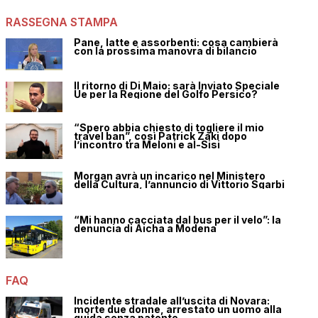
RASSEGNA STAMPA
Pane, latte e assorbenti: cosa cambierà
con la prossima manovra di bilancio
Il ritorno di Di Maio: sarà Inviato Speciale
Ue per la Regione del Golfo Persico?
“Spero abbia chiesto di togliere il mio
travel ban”, così Patrick Zaki dopo
l’incontro tra Meloni e al-Sisi
Morgan avrà un incarico nel Ministero
della Cultura, l’annuncio di Vittorio Sgarbi
“Mi hanno cacciata dal bus per il velo”: la
denuncia di Aicha a Modena
FAQ
Incidente stradale all’uscita di Novara:
morte due donne, arrestato un uomo alla
guida senza patente