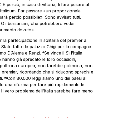
 E perciò, in caso di vittoria, li farà pesare al
ll’Italicum. Far passare «un proporzionale
rà perciò possibile». Sono avvisati tutti.
. O i bersaniani, che potrebbero veder
iarimento dovuto».
 la partecipazione in solitaria del premier a
di Stato fatto da palazzo Chigi per la campagna
o D’Alema e Renzi. “Se vince il Sì l’Italia
e hanno già sprecato le loro occasioni,
a poltrona europea, non farebbe polemica, non
l premier, ricordando che si riducono sprechi e
osti. ®Con 80.000 leggi siamo uno dei paesi al
le una riforma per fare più rapidamente le
 Il vero problema dell’Italia sarebbe fare meno