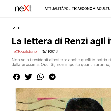
ATTUALITÀ
POLITICA
ECONOMIA
CULTU
FATTI
La lettera di Renzi agli
neXtQuotidiano
15/11/2016
Non solo i residenti all’estero: anche quelli in patria 
della prossima. Quei Sì, non importa quanti saranno, R
caso di vittoria, li farà pesare al tavolo delle trattativ