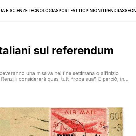
RA E SCIENZE
TECNOLOGIA
SPORT
FATTI
OPINIONI
TREND
RASSEGN
 italiani sul referendum
riceveranno una missiva nel fine settimana o all’inizio
enzi li considererà quasi tutti “roba sua”. E perciò, in
e per la modifica dell’Italicum