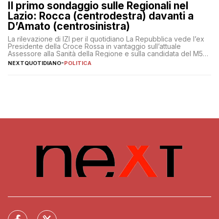
Il primo sondaggio sulle Regionali nel
Lazio: Rocca (centrodestra) davanti a
D’Amato (centrosinistra)
La rilevazione di IZI per il quotidiano La Repubblica vede l’ex
Presidente della Croce Rossa in vantaggio sull’attuale
Assessore alla Sanità della Regione e sulla candidata del M5S
Donatella Bianchi
NEXTQUOTIDIANO
-
POLITICA