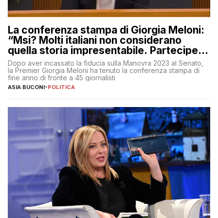
La conferenza stampa di Giorgia Meloni:
“Msi? Molti italiani non considerano
quella storia impresentabile. Parteciperò
al 25 aprile”
Dopo aver incassato la fiducia sulla Manovra 2023 al Senato,
la Premier Giorgia Meloni ha tenuto la conferenza stampa di
fine anno di fronte a 45 giornalisti
ASIA BUCONI
-
POLITICA