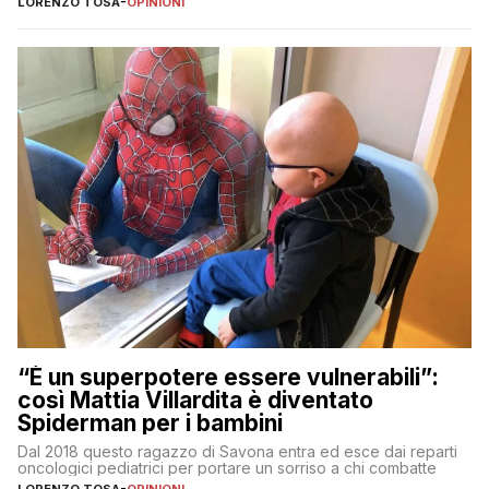
LORENZO TOSA
-
OPINIONI
“È un superpotere essere vulnerabili”:
così Mattia Villardita è diventato
Spiderman per i bambini
Dal 2018 questo ragazzo di Savona entra ed esce dai reparti
oncologici pediatrici per portare un sorriso a chi combatte
LORENZO TOSA
-
OPINIONI