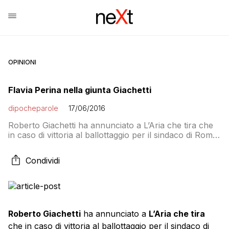
OPINIONI
Flavia Perina nella giunta Giachetti
dipocheparole
17/06/2016
Roberto Giachetti ha annunciato a L’Aria che tira che
in caso di vittoria al ballottaggio per il sindaco di Roma
Alfonso Sabella sarà assessore ai Lavori Pubblici,
Alberto Gambino andrà alle Attività produttive e Flavia
Condividi
Perina sarà capo della comunicazione del
Campidoglio. Sabella, magistrato del pool antimafia di
Palermo, è stato assessore alla legalità della […]
Roberto Giachetti
ha annunciato a
L’Aria che tira
che in caso di vittoria al ballottaggio per il sindaco di