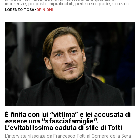
incorenze, proposte impraticabili, perle retrograde, senza che
nessuno – a destra come a sinistra – glielo abbia fatto notare
LORENZO TOSA
-
OPINIONI
È finita con lui “vittima” e lei accusata di
essere una “sfasciafamiglie”.
L’evitabilissima caduta di stile di Totti
L’intervista rilasciata da Francesco Totti al Corriere della Sera