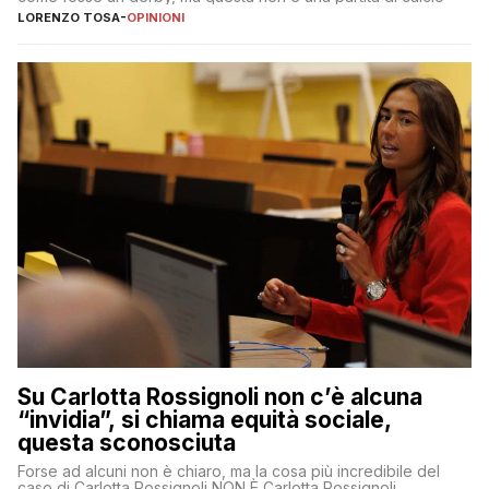
LORENZO TOSA
-
OPINIONI
Su Carlotta Rossignoli non c’è alcuna
“invidia”, si chiama equità sociale,
questa sconosciuta
Forse ad alcuni non è chiaro, ma la cosa più incredibile del
caso di Carlotta Rossignoli NON È Carlotta Rossignoli