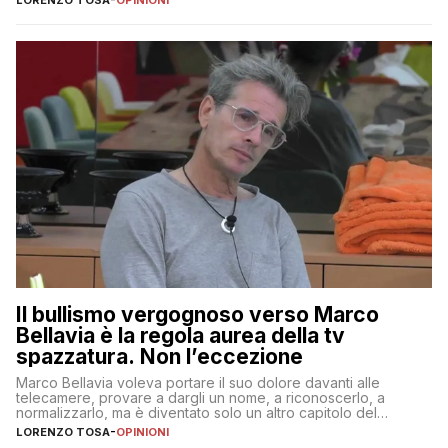
Il bullismo vergognoso verso Marco
Bellavia è la regola aurea della tv
spazzatura. Non l’eccezione
Marco Bellavia voleva portare il suo dolore davanti alle
telecamere, provare a dargli un nome, a riconoscerlo, a
normalizzarlo, ma è diventato solo un altro capitolo del
copione
LORENZO TOSA
-
OPINIONI