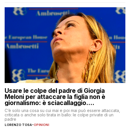
Usare le colpe del padre di Giorgia
Meloni per attaccare la figlia non è
giornalismo: è sciacallaggio.
Dimostriamo di essere diversi
C’è solo una cosa su cui mai e poi mai può essere attaccata,
criticata o anche solo tirata in ballo: le colpe private di un
padre
LORENZO TOSA
-
OPINIONI