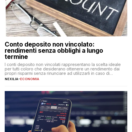
Conto deposito non vincolato:
rendimenti senza obblighi a lungo
termine
I conti deposito non vincolati rappresentano la scelta ideale
per tutti coloro che desiderano ottenere un rendimento dai
propri risparmi senza rinunciare ad utilizzarli in caso di
necessità. A differenza delle forme vincolate tradizionali,
NEXILIA
-
ECONOMIA
questa tipologia consente di accedere alle somme versate in
qualsiasi momento, offrendo un equilibrio tra sicurezza,
flessibilità e rendimento. Come funzionano […]