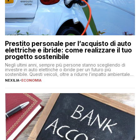
Prestito personale per l’acquisto di auto
elettriche e ibride: come realizzare il tuo
progetto sostenibile
Negli ultimi anni, sempre più persone stanno scegliendo di
investire in auto elettriche o ibride per un futuro più
sostenibile. Questi veicoli, oltre a ridurre l’impatto ambientale,
offrono vantaggi economici a lungo termine, come minori costi
NEXILIA
-
ECONOMIA
di gestione e benefici fiscali. Tuttavia, l’acquisto di un’auto
nuova rappresenta un impegno finanziario significativo. Come
fare se non […]