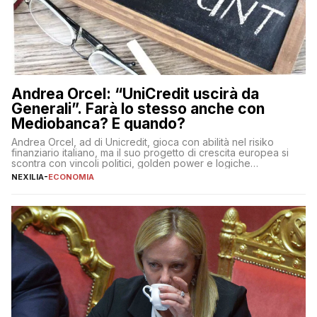
Andrea Orcel: “UniCredit uscirà da
Generali”. Farà lo stesso anche con
Mediobanca? E quando?
Andrea Orcel, ad di Unicredit, gioca con abilità nel risiko
finanziario italiano, ma il suo progetto di crescita europea si
scontra con vincoli politici, golden power e logiche
protezionistiche. Orcel e la mossa su Generali Andrea Orcel,
NEXILIA
-
ECONOMIA
ad di Unicredit, continua a sorprendere per la sua capacità di
muoversi con decisione in un contesto finanziario […]