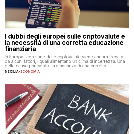
I dubbi degli europei sulle criptovalute e
la necessità di una corretta educazione
finanziaria
In Europa l’adozione delle criptovalute viene ancora frenata
da alcuni fattori, i quali alimentano un clima di incertezza. Una
delle cause principali è la mancanza di una corretta
educazione finanziaria, che impedisce ad una larga parte della
NEXILIA
-
ECONOMIA
popolazione di comprendere in modo adeguato il
funzionamento e le implicazioni di questi asset digitali. Dubbi
sulle criptovalute: […]