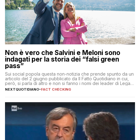
Non è vero che Salvini e Meloni sono
indagati per la storia dei “falsi green
pass”
Sui social popola questa non-notizia che prende spunto da un
articolo del 2 giugno pubblicato da Il Fatto Quotidiano in cui,
però, si parla di altro e non si fanno i nomi dei leader di Lega e
Fratelli d’Italia
NEXTQUOTIDIANO
-
FACT CHECKING