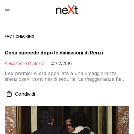
FACT CHECKING
Cosa succede dopo le dimissioni di Renzi
Alessandro D'Amato
05/12/2016
L’ex premier si era appellato a una «maggioranza
silenziosa», convinto di sedurla. La maggioranza ha
parlato, ma contro di lui, con uno scarto intorno ai
venti punti. Ora tocca al governo tecnico che scriverà
Condividi
la nuova legge elettorale. I primi nomi, da Padoan a
Prodi. E per Renzi si profila la più lunga campagna
elettorale da affrontare. Prima dentro e poi fuori il PD