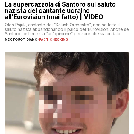
La supercazzola di Santoro sul saluto
nazista del cantante ucraino
all’Eurovision (mai fatto) | VIDEO
Oleh Psjuk, cantante dei “Kalush Orchestra”, non ha fatto il
saluto nazista abbandonando il palco dell’Eurovision. Anche se
Santoro sostiene sia “un’opinione” pensare che sia andata
così
NEXTQUOTIDIANO
-
FACT CHECKING