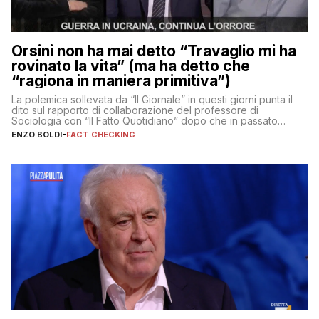
Orsini non ha mai detto “Travaglio mi ha
rovinato la vita” (ma ha detto che
“ragiona in maniera primitiva”)
La polemica sollevata da “Il Giornale” in questi giorni punta il
dito sul rapporto di collaborazione del professore di
Sociologia con “Il Fatto Quotidiano” dopo che in passato
erano volati stracci
ENZO BOLDI
-
FACT CHECKING