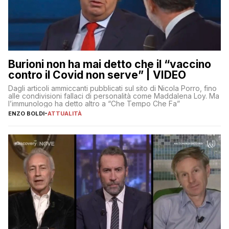
Burioni non ha mai detto che il “vaccino
contro il Covid non serve” | VIDEO
Dagli articoli ammiccanti pubblicati sul sito di Nicola Porro, fino
alle condivisioni fallaci di personalità come Maddalena Loy. Ma
l’immunologo ha detto altro a “Che Tempo Che Fa”
ENZO BOLDI
-
ATTUALITÀ