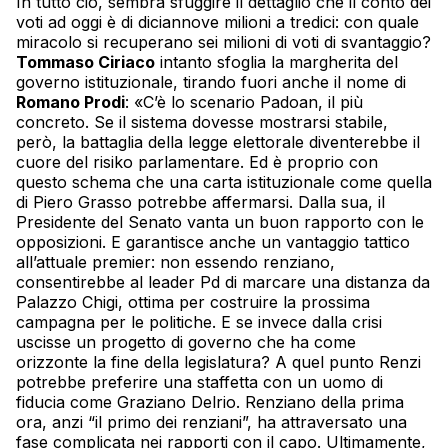
In tutto ciò, sembra sfuggire il dettaglio che il conto dei
voti ad oggi è di diciannove milioni a tredici: con quale
miracolo si recuperano sei milioni di voti di svantaggio?
Tommaso Ciriaco
intanto sfoglia la margherita del
governo istituzionale, tirando fuori anche il nome di
Romano Prodi
: «C’è lo scenario Padoan, il più
concreto. Se il sistema dovesse mostrarsi stabile,
però, la battaglia della legge elettorale diventerebbe il
cuore del risiko parlamentare. Ed è proprio con
questo schema che una carta istituzionale come quella
di Piero Grasso potrebbe affermarsi. Dalla sua, il
Presidente del Senato vanta un buon rapporto con le
opposizioni. E garantisce anche un vantaggio tattico
all’attuale premier: non essendo renziano,
consentirebbe al leader Pd di marcare una distanza da
Palazzo Chigi, ottima per costruire la prossima
campagna per le politiche. E se invece dalla crisi
uscisse un progetto di governo che ha come
orizzonte la fine della legislatura? A quel punto Renzi
potrebbe preferire una staffetta con un uomo di
fiducia come Graziano Delrio. Renziano della prima
ora, anzi “il primo dei renziani”, ha attraversato una
fase complicata nei rapporti con il capo. Ultimamente,