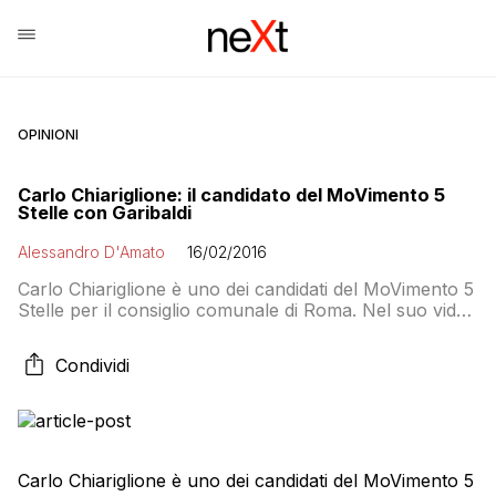
OPINIONI
Carlo Chiariglione: il candidato del MoVimento 5
Stelle con Garibaldi
Alessandro D'Amato
16/02/2016
Carlo Chiariglione è uno dei candidati del MoVimento 5
Stelle per il consiglio comunale di Roma. Nel suo video
di presentazione si mostra dietro un ritratto di
Garibaldi, e spiega che lo ha girato in Piemonte dove è
Condividi
appena diventato padre (auguri!). Tra un gesticolare
piuttosto buffo e un intercalare leggermente
“americano”, Chiariglione ci fa […]
Carlo Chiariglione è uno dei candidati del MoVimento 5