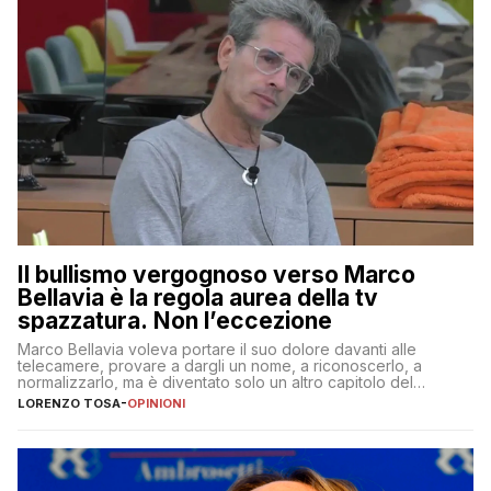
Il bullismo vergognoso verso Marco
Bellavia è la regola aurea della tv
spazzatura. Non l’eccezione
Marco Bellavia voleva portare il suo dolore davanti alle
telecamere, provare a dargli un nome, a riconoscerlo, a
normalizzarlo, ma è diventato solo un altro capitolo del
copione
LORENZO TOSA
-
OPINIONI