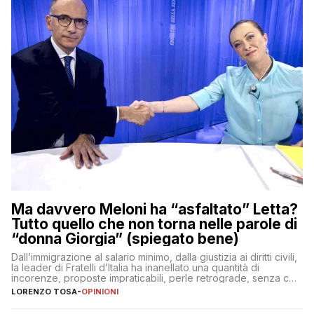
Ma davvero Meloni ha “asfaltato” Letta?
Tutto quello che non torna nelle parole di
“donna Giorgia” (spiegato bene)
Dall’immigrazione al salario minimo, dalla giustizia ai diritti civili,
la leader di Fratelli d’Italia ha inanellato una quantità di
incorenze, proposte impraticabili, perle retrograde, senza che
nessuno – a destra come a sinistra – glielo abbia fatto notare
LORENZO TOSA
-
OPINIONI