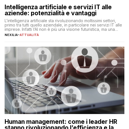
Intelligenza artificiale e servizi IT alle
aziende: potenzialità e vantaggi
L’intelligenza artificiale sta rivoluzionando moltissimi settori,
primo tra tutti quello aziendale, in particolare nei servizi IT alle
imprese. Infatti l’AI non è più una visione futuristica, ma una
realtà operativa che sta portando a un cambio significativo in
NEXILIA
-
ATTUALITÀ
ogni ambito. L’inserimento delle tecnologie di intelligenza
artificiale porta non solo all’ottimizzazione di diverse
operazioni, bensì comporta […]
Human management: come i leader HR
stanno rivoluzionando l’efficienza e la