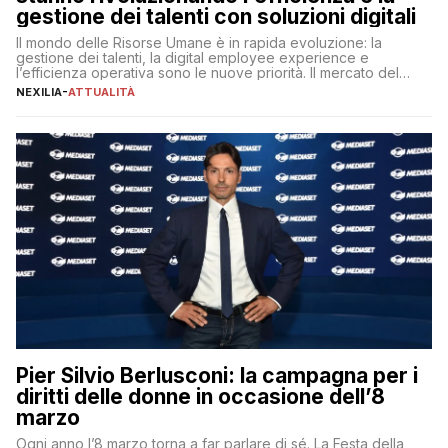
gestione dei talenti con soluzioni digitali
Il mondo delle Risorse Umane è in rapida evoluzione: la
gestione dei talenti, la digital employee experience e
l’efficienza operativa sono le nuove priorità. Il mercato del
lavoro, d’altra parte, è sempre più competitivo con una lotta
NEXILIA
-
ATTUALITÀ
per aggiudicarsi i talenti più validi che si intensifica e le
aspettative dei dipendenti in continua evoluzione. I […]
Pier Silvio Berlusconi: la campagna per i
diritti delle donne in occasione dell’8
marzo
Ogni anno l’8 marzo torna a far parlare di sé. La Festa della