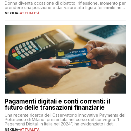
Donna diventa occasione di dibattito, riflessione, momento per
prendere una posizione e dar valore alla figura femminile nella
sua complessità e crucialità. A lanciare un messaggio “forte e
NEXILIA
-
ATTUALITÀ
chiaro” quest’anno è stato anche Pier Silvio Berlusconi,
amministratore delegato di Mediaset, che ha […]
Pagamenti digitali e conti correnti: il
futuro delle transazioni finanziarie
Una recente ricerca dell’Osservatorio Innovative Payments del
Politecnico di Milano, presentata nel corso del convegno “I
Pagamenti Digitali in Italia nel 2024”, ha evidenziato i dati
definitivi del primo semestre 2024 relativamente alle
NEXILIA
-
ATTUALITÀ