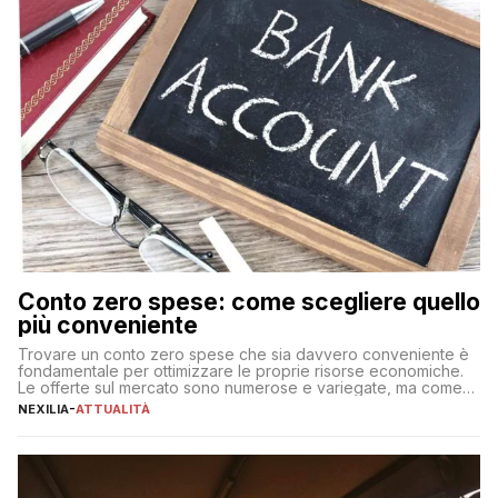
Conto zero spese: come scegliere quello
più conveniente
Trovare un conto zero spese che sia davvero conveniente è
fondamentale per ottimizzare le proprie risorse economiche.
Le offerte sul mercato sono numerose e variegate, ma come
individuare quella più adatta alle proprie esigenze senza
NEXILIA
-
ATTUALITÀ
incorrere in costi nascosti? Optare per un conto zero spese
significa eliminare le spese di gestione che spesso incidono
sul […]