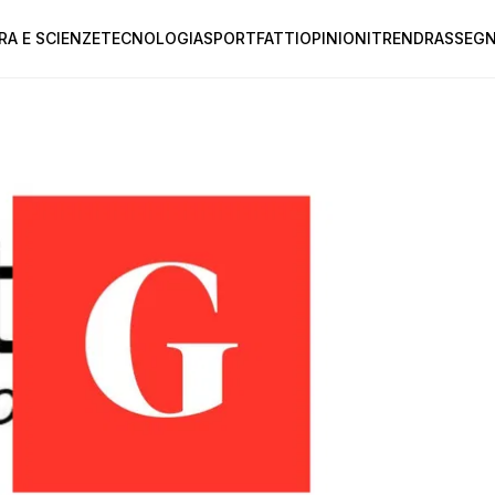
RA E SCIENZE
TECNOLOGIA
SPORT
FATTI
OPINIONI
TREND
RASSEGN