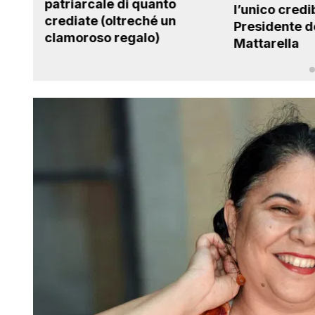
e di quanto
l’unico credibile è il
oltreché un
Presidente della Repubblica
 regalo)
Mattarella