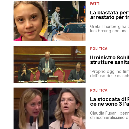
FATTI
La blastata pe
arrestato per t
Greta Thunberg ha c
kickboxing con una 
POLITICA
Il ministro Schi
strutture sanit
'Proprio oggi ho firm
dell'uso delle masche
POLITICA
La stoccata di 
ce ne sono 3 l’
Claudia Fusani, penn
chiacchieratissimo 