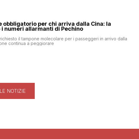
obbligatorio per chi arriva dalla Cina: la
i numeri allarmanti di Pechino
 richiesto il tampone molecolare per i passeggeri in arrivo dalla
ione continua a peggiorare
LE NOTIZIE