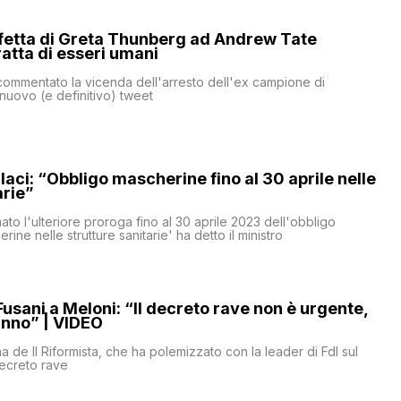
rfetta di Greta Thunberg ad Andrew Tate
ratta di esseri umani
ommentato la vicenda dell'arresto dell'ex campione di
nuovo (e definitivo) tweet
llaci: “Obbligo mascherine fino al 30 aprile nelle
arie”
ato l'ulteriore proroga fino al 30 aprile 2023 dell'obbligo
rine nelle strutture sanitarie' ha detto il ministro
Fusani a Meloni: “Il decreto rave non è urgente,
anno” | VIDEO
a de Il Riformista, che ha polemizzato con la leader di FdI sul
decreto rave