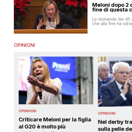
Meloni dopo 2 
fine di questa 
Le domande dei 45 g
che alla fine ha sdr
OPINIONI
OPINIONI
eloni per la figlia
Nel derby tra Italia e Francia
olto più
sulla pelle dei migranti,