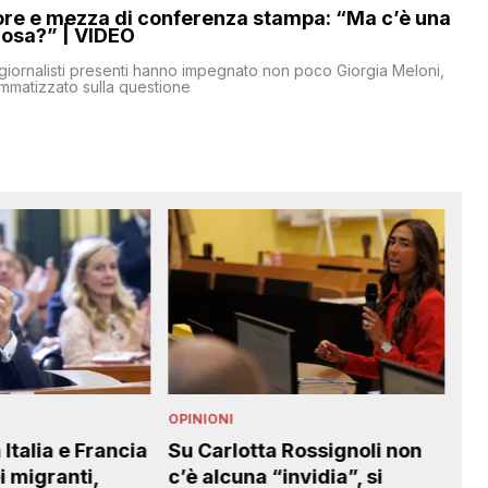
ore e mezza di conferenza stampa: “Ma c’è una
cosa?” | VIDEO
iornalisti presenti hanno impegnato non poco Giorgia Meloni,
ammatizzato sulla questione
OPINIONI
OPINIONI
Su Carlotta Rossignoli non
Il professore di Pon
c’è alcuna “invidia”, si
ha sbagliato, i genit