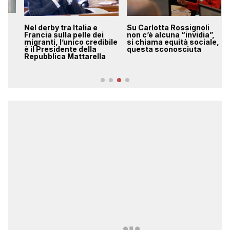
Nel derby tra Italia e
Su Carlotta Rossignoli
Il
Francia sulla pelle dei
non c’è alcuna “invidia”,
Po
migranti, l’unico credibile
si chiama equità sociale,
ge
è il Presidente della
questa sconosciuta
fa
Repubblica Mattarella