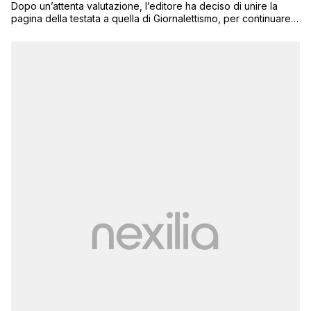
Dopo un’attenta valutazione, l’editore ha deciso di unire la
pagina della testata a quella di Giornalettismo, per continuare a
fornire un servizio informativo agli oltre 100mila utenti che
seguono Next Quotidiano sul social network