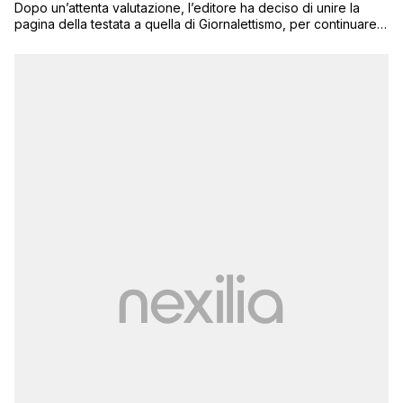
Dopo un’attenta valutazione, l’editore ha deciso di unire la
pagina della testata a quella di Giornalettismo, per continuare a
fornire un servizio informativo agli oltre 100mila utenti che
seguono Next Quotidiano sul social network