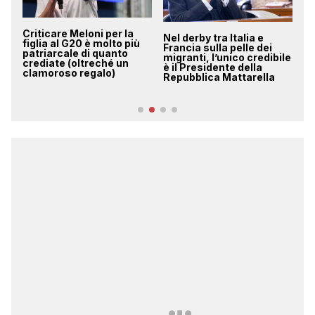
care Meloni per la
Nel derby tra Italia e
Su Carlotta
a al G20 è molto più
Francia sulla pelle dei
non c’è alcu
arcale di quanto
migranti, l’unico credibile
si chiama e
ate (oltreché un
è il Presidente della
questa sco
oroso regalo)
Repubblica Mattarella