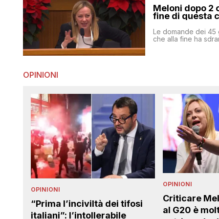
Meloni dopo 2 
fine di questa 
Le domande dei 45 g
che alla fine ha sdr
OPINIONI
OPINIONI
OPINIONI
Criticare Melo
“Prima l’inciviltà dei tifosi
al G20 è molt
italiani”: l’intollerabile