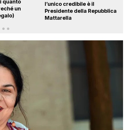
di quanto
l’unico credibile è il
ch
treché un
Presidente della Repubblica
qu
egalo)
Mattarella