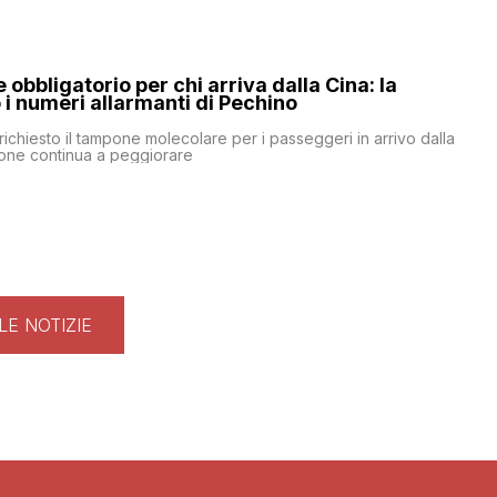
obbligatorio per chi arriva dalla Cina: la
i numeri allarmanti di Pechino
 richiesto il tampone molecolare per i passeggeri in arrivo dalla
ione continua a peggiorare
LE NOTIZIE