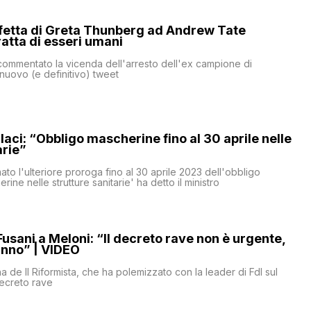
rfetta di Greta Thunberg ad Andrew Tate
ratta di esseri umani
ommentato la vicenda dell'arresto dell'ex campione di
nuovo (e definitivo) tweet
llaci: “Obbligo mascherine fino al 30 aprile nelle
arie”
ato l'ulteriore proroga fino al 30 aprile 2023 dell'obbligo
rine nelle strutture sanitarie' ha detto il ministro
Fusani a Meloni: “Il decreto rave non è urgente,
anno” | VIDEO
a de Il Riformista, che ha polemizzato con la leader di FdI sul
decreto rave