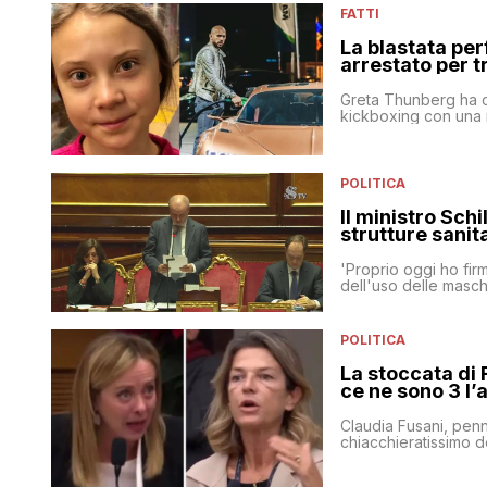
FATTI
La blastata pe
arrestato per t
Greta Thunberg ha c
kickboxing con una 
POLITICA
Il ministro Schi
strutture sanit
'Proprio oggi ho firm
dell'uso delle masche
POLITICA
La stoccata di 
ce ne sono 3 l’
Claudia Fusani, penn
chiacchieratissimo 