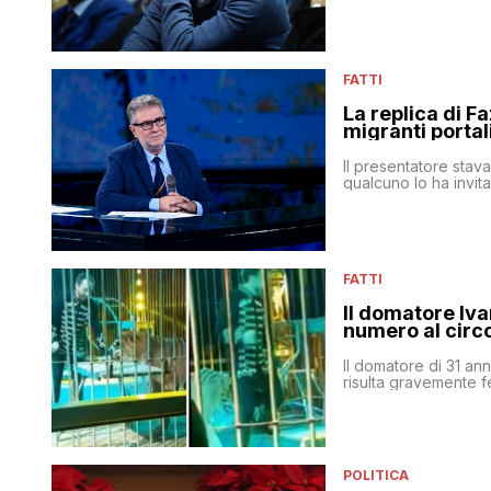
FATTI
La replica di Fa
migranti portal
Il presentatore stav
qualcuno lo ha invita
FATTI
Il domatore Iva
numero al circ
Il domatore di 31 an
risulta gravemente fe
POLITICA