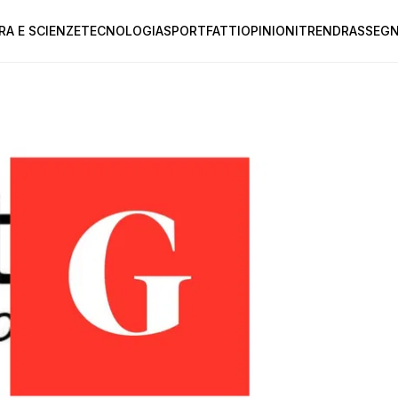
RA E SCIENZE
TECNOLOGIA
SPORT
FATTI
OPINIONI
TREND
RASSEGN