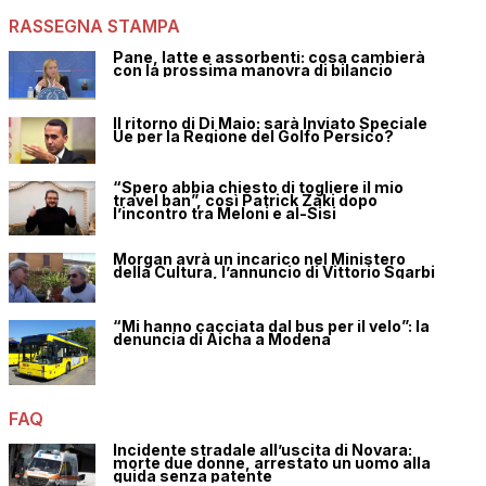
iama equità sociale,
bulli hanno fallito
RASSEGNA STAMPA
esta sconosciuta
Pane, latte e assorbenti: cosa cambierà
con la prossima manovra di bilancio
Il ritorno di Di Maio: sarà Inviato Speciale
Ue per la Regione del Golfo Persico?
“Spero abbia chiesto di togliere il mio
travel ban”, così Patrick Zaki dopo
l’incontro tra Meloni e al-Sisi
Morgan avrà un incarico nel Ministero
della Cultura, l’annuncio di Vittorio Sgarbi
“Mi hanno cacciata dal bus per il velo”: la
denuncia di Aicha a Modena
FAQ
Incidente stradale all’uscita di Novara:
morte due donne, arrestato un uomo alla
guida senza patente