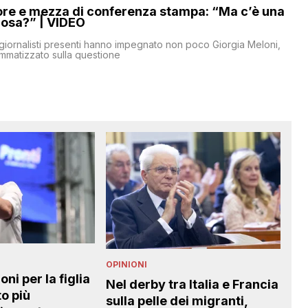
ore e mezza di conferenza stampa: “Ma c’è una
cosa?” | VIDEO
iornalisti presenti hanno impegnato non poco Giorgia Meloni,
ammatizzato sulla questione
OPINIONI
OPI
ni per la figlia
Nel derby tra Italia e Francia
Su
o più
sulla pelle dei migranti,
c’