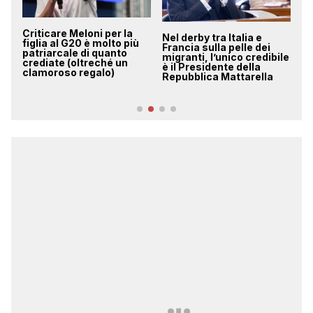
a
Nel derby tra Italia e
Su Carlotta Rossignoli
più
Francia sulla pelle dei
non c’è alcuna “invidia”,
migranti, l’unico credibile
si chiama equità sociale,
è il Presidente della
questa sconosciuta
Repubblica Mattarella