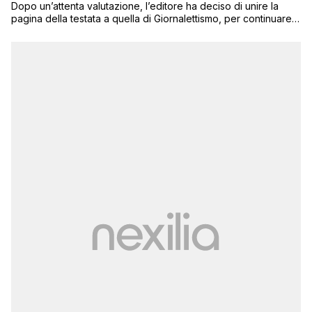
Dopo un’attenta valutazione, l’editore ha deciso di unire la
pagina della testata a quella di Giornalettismo, per continuare a
fornire un servizio informativo agli oltre 100mila utenti che
seguono Next Quotidiano sul social network