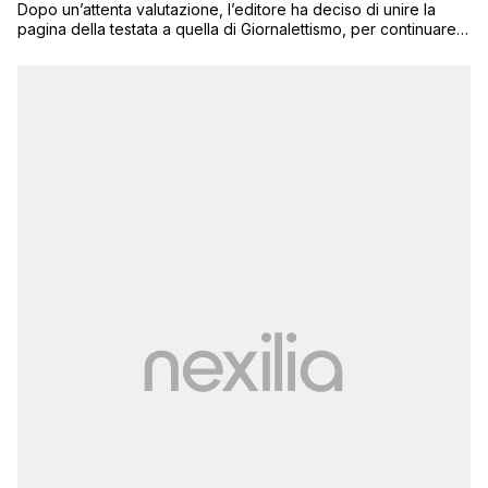
Dopo un’attenta valutazione, l’editore ha deciso di unire la
pagina della testata a quella di Giornalettismo, per continuare a
fornire un servizio informativo agli oltre 100mila utenti che
seguono Next Quotidiano sul social network