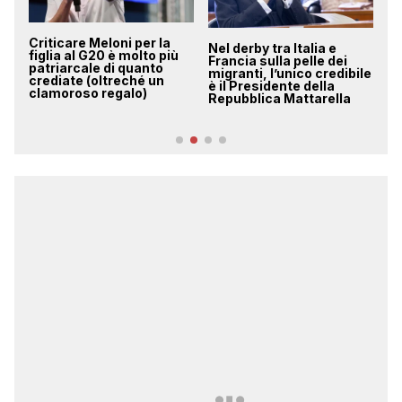
Nel derby tra Italia e
Su Carlotta Rossignoli
Il
Francia sulla pelle dei
non c’è alcuna “invidia”,
Po
migranti, l’unico credibile
si chiama equità sociale,
ge
è il Presidente della
questa sconosciuta
fa
Repubblica Mattarella