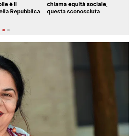
à sociale,
bulli hanno fallito
osciuta