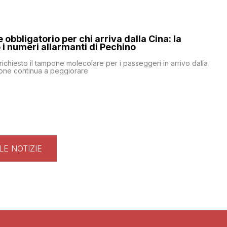
obbligatorio per chi arriva dalla Cina: la
i numeri allarmanti di Pechino
 richiesto il tampone molecolare per i passeggeri in arrivo dalla
ione continua a peggiorare
LE NOTIZIE