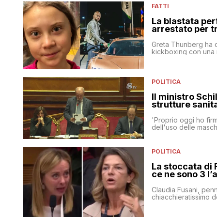
FATTI
La blastata pe
arrestato per t
Greta Thunberg ha c
kickboxing con una 
POLITICA
Il ministro Schi
strutture sanit
'Proprio oggi ho firm
dell'uso delle masche
POLITICA
La stoccata di 
ce ne sono 3 l’
Claudia Fusani, penn
chiacchieratissimo 