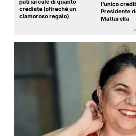
l’unico credibile è il
chiama equit
Presidente della Repubblica
questa scon
Mattarella