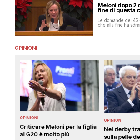
Meloni dopo 2 
fine di questa 
Le domande dei 45 g
che alla fine ha sdr
OPINIONI
OPINIONI
OPINIONI
iglia
Nel derby tra Italia e Francia
Su Carlotta 
sulla pelle dei migranti,
c’è alcuna “in