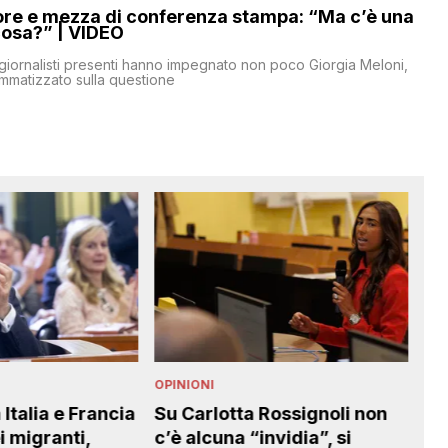
ore e mezza di conferenza stampa: “Ma c’è una
cosa?” | VIDEO
iornalisti presenti hanno impegnato non poco Giorgia Meloni,
ammatizzato sulla questione
OPINIONI
Rossignoli non
Il professore di Pontedera
vidia”, si
ha sbagliato, i genitori dei