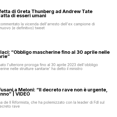
rfetta di Greta Thunberg ad Andrew Tate
ratta di esseri umani
ommentato la vicenda dell'arresto dell'ex campione di
nuovo (e definitivo) tweet
llaci: “Obbligo mascherine fino al 30 aprile nelle
arie”
ato l'ulteriore proroga fino al 30 aprile 2023 dell'obbligo
rine nelle strutture sanitarie' ha detto il ministro
Fusani a Meloni: “Il decreto rave non è urgente,
anno” | VIDEO
a de Il Riformista, che ha polemizzato con la leader di FdI sul
decreto rave