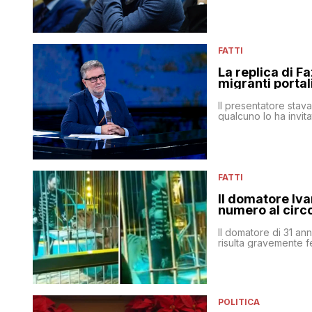
FATTI
La replica di Fa
migranti portal
Il presentatore stav
qualcuno lo ha invita
FATTI
Il domatore Iva
numero al circ
Il domatore di 31 an
risulta gravemente fe
POLITICA