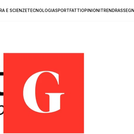
RA E SCIENZE
TECNOLOGIA
SPORT
FATTI
OPINIONI
TREND
RASSEGN