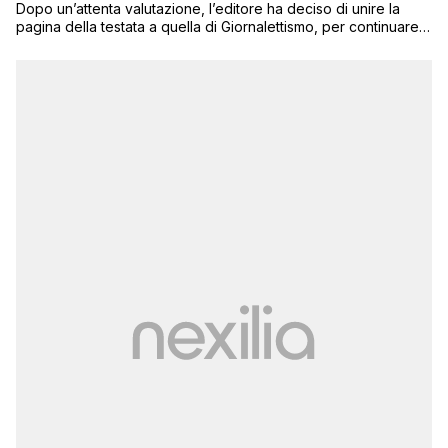
Dopo un’attenta valutazione, l’editore ha deciso di unire la
pagina della testata a quella di Giornalettismo, per continuare a
fornire un servizio informativo agli oltre 100mila utenti che
seguono Next Quotidiano sul social network