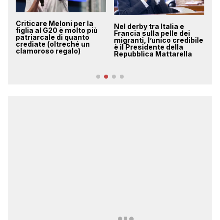
Criticare Meloni per la
Nel derby tra Italia e
Su
figlia al G20 è molto più
Francia sulla pelle dei
no
patriarcale di quanto
migranti, l’unico credibile
si
di
crediate (oltreché un
è il Presidente della
q
clamoroso regalo)
Repubblica Mattarella